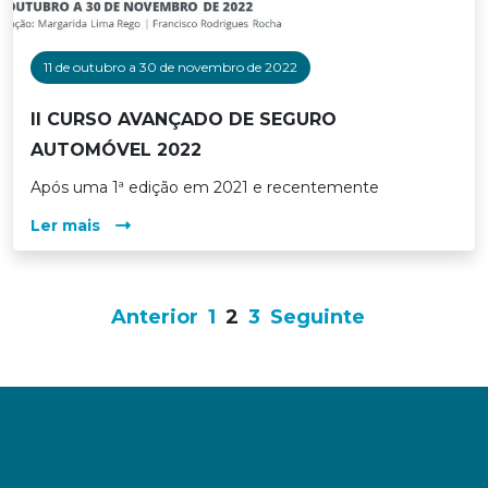
11 de outubro a 30 de novembro de 2022
II CURSO AVANÇADO DE SEGURO
AUTOMÓVEL 2022
Após uma 1ª edição em 2021 e recentemente
Ler mais
Paginação
Anterior
1
2
3
Seguinte
dos
conteúdos