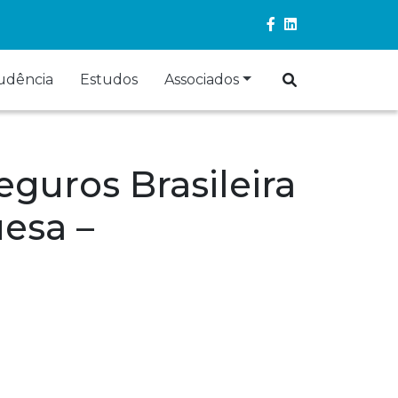
rudência
Estudos
Associados
eguros Brasileira
uesa –