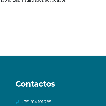
indo juízes, magistrados, advogados,
Contactos
+351 914 101 785