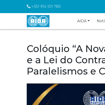
+351 914 101 785
AIDA
Notí
Colóquio “A Nova
e a Lei do Cont
Paralelismos e 